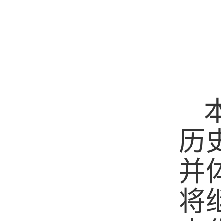
历
并
将