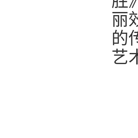
胜
丽
的
艺