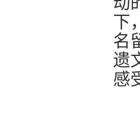
动
下
名
遗
感