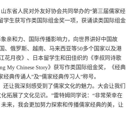
、山东省人民对外友好协会共同举办的
“第三届儒家经
留学生
获写作类国际组金奖一项，
获
诵读类国际组金
形象亲和力、国际传播影响力，向世界讲好中国故
韩国、俄罗斯、越南、马来西亚等50多个国家以及港
江花月夜》、
日本留学生和田佳织的
《李叔同诗歌
ating My Chinese Story》获写作类国际组金奖，《经典
经典传诵人”及“儒家经典传习人”称号。
，还让我深刻感受到了儒家文化的魅力。大会让我们
化拓展了文化见识。”
雷特姆同学说：
“非常荣幸在
。未来，我会更加努力探索和传播儒家经典的美，让