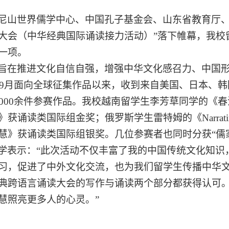
尼山世界儒学中心、中国孔子基金会、山东省教育厅
大会（中华经典国际诵读接力活动）”
落下帷幕，我校
一项。
旨在
推进文化自信自强，增强中华文化感召力、中国
3年9月面向全球征集作品以来，收到来自美国、日本、
000余件
参赛
作品
。我校
越南留学生李芳草同学的
《春
》获诵读类国际组金奖；俄罗斯学生雷特姆的《
Narr
慧》获诵读类国际组银奖。几位参赛者也同时分获“儒家
学表示：
“此次活动不仅丰富了我的中国传统文化知识
习，促进了中外文化交流，也为我们留学生传播中华文
典跨语言诵读大会的写作与诵读两个部分都获得认可
慧照亮更多人的心灵。”