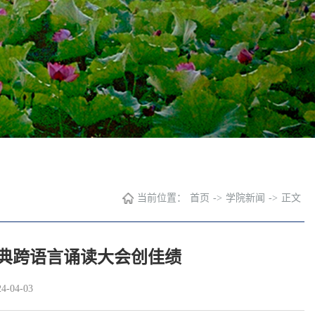
当前位置：
首页
->
学院新闻
->
正文
典跨语言诵读大会创佳绩
-04-03