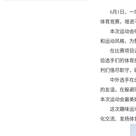
6月1日，
体育竞赛，增进
本次运动会
和运动风格，为
在比赛项目
验选手们的体育
判们恪尽职守，
中外选手在
的友谊。在躲避
本次运动会最美
这次趣味运
化交流、发扬体