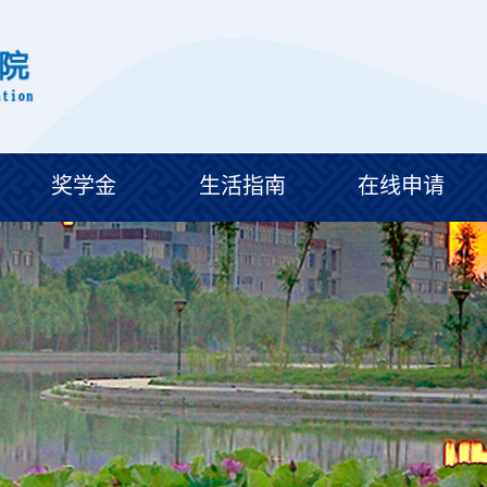
奖学金
生活指南
在线申请