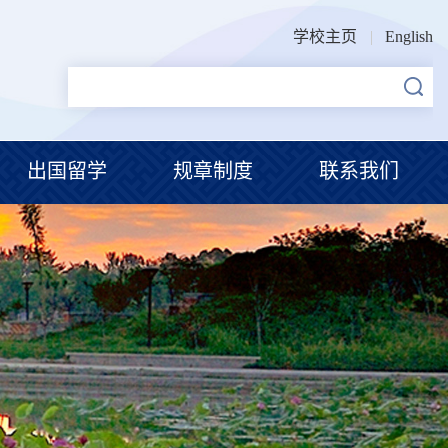
学校主页
English
出国留学
规章制度
联系我们